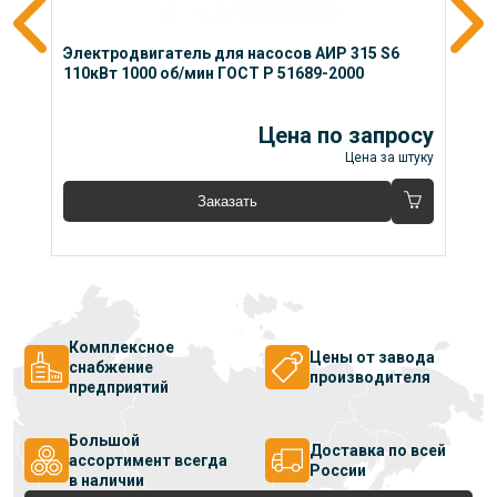
Электродвигатель для насосов АИР 315 S6 
Э
110кВт 1000 об/мин ГОСТ Р 51689-2000
1
су
Цена по запросу
уку
Цена за штуку
Заказать
Комплексное
Цены от завода
снабжение
производителя
предприятий
Большой
Доставка по всей
ассортимент всегда
России
в наличии