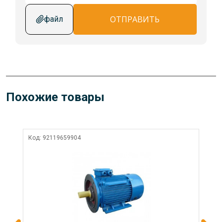
ОТПРАВИТЬ
файл
Похожие товары
Код:
92119659904
Ко