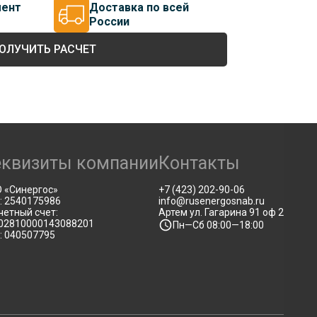
мент
Доставка по всей
России
ОЛУЧИТЬ РАСЧЕТ
еквизиты компании
Контакты
 «Синергос»
+7 (423) 202-90-06
: 2540175986
info@rusenergosnab.ru
четный счет:
Артем ул. Гагарина 91 оф 2
02810000143088201
Пн—Сб 08:00—18:00
: 040507795