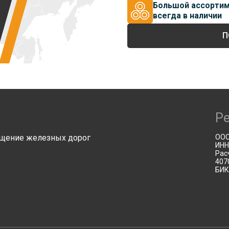
Большой ассорти
всегда в наличии
П
Р
щение железных дорог
ООО
ИНН
Рас
407
БИК