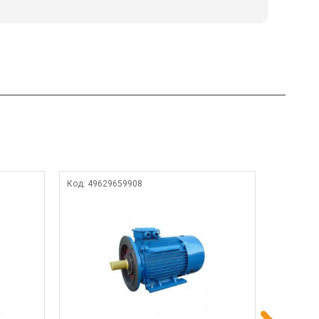
Код:
49629659908
Код:
5935