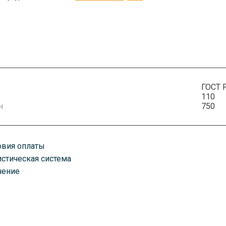
ГОСТ 
110
н
750
овия оплаты
истическая система
плату можно произвести удобным для вас способом. Есть как нали
нение
казанному вами адресу любым удобным для вас способом. В завис
оставим ваш товар транспортными компаниями, автомобилями, по 
ень оплаты счета. Срок доставки зависит от объема заказа.
руз хранится в постоянно охраняемых помещениях классов А и А+.