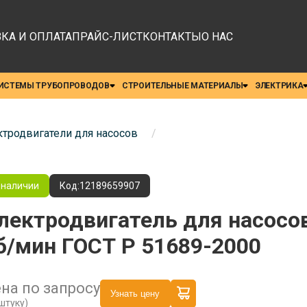
КА И ОПЛАТА
ПРАЙС-ЛИСТ
КОНТАКТЫ
О НАС
ИСТЕМЫ ТРУБОПРОВОДОВ
СТРОИТЕЛЬНЫЕ МАТЕРИАЛЫ
ЭЛЕКТРИКА
тродвигатели для насосов
/
 наличии
Код:
12189659907
лектродвигатель для насосо
б/мин ГОСТ Р 51689-2000
на по запросу
Узнать цену
 штуку)