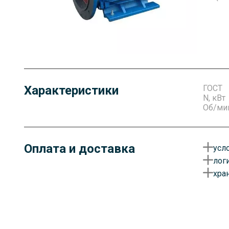
Характеристики
ГОСТ
N, кВт
Об/ми
Оплата и доставка
усл
лог
О
хра
у
Д
д
Г