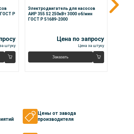
ов 
Электродвигатель для насосов 
Электро
 ГОСТ Р 
АИР 355 S2 250кВт 3000 об/мин 
АИР 355
ГОСТ Р 51689-2000
ГОСТ Р 
просу
Цена по запросу
за штуку
Цена за штуку
Заказать
Цены от завода
иятий
производителя