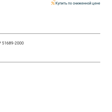
Купить по сниженной цене
Р 51689-2000
чный так и безналичный расчет. Документы отправим по
имости от объема предоставляем скидку до 36%.
железной дороге или самолетом. Отгрузка происходит в
 Весь металлопрокат под надежной защитой.