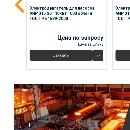
сов 
Электродвигатель для насосов 
Электр
/мин 
АИР 315 S6 110кВт 1000 об/мин 
АИР 31
ГОСТ Р 51689-2000
ГОСТ Р
апросу
Цена по запросу
 за штуку
Цена за штуку
Заказать