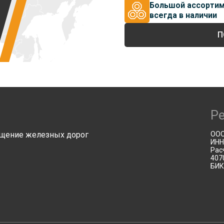
Большой ассорти
всегда в наличии
П
Р
щение железных дорог
ООО
ИНН
Рас
407
БИК