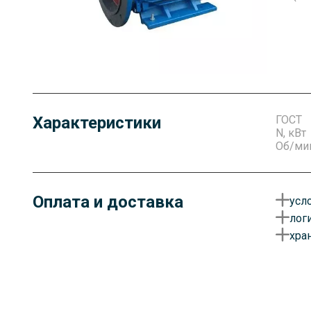
Характеристики
ГОСТ
N, кВт
Об/ми
Оплата и доставка
усл
лог
О
хра
у
Д
д
Г