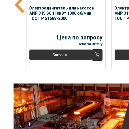
сов 
Электродвигатель для насосов 
Электр
/мин 
АИР 315 S6 110кВт 1000 об/мин 
АИР 31
ГОСТ Р 51689-2000
ГОСТ Р
апросу
Цена по запросу
 за штуку
Цена за штуку
Заказать