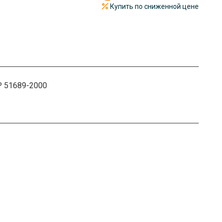
Купить по сниженной цене
Р 51689-2000
чный так и безналичный расчет. Документы отправим по
имости от объема предоставляем скидку до 36%.
железной дороге или самолетом. Отгрузка происходит в
 Весь металлопрокат под надежной защитой.