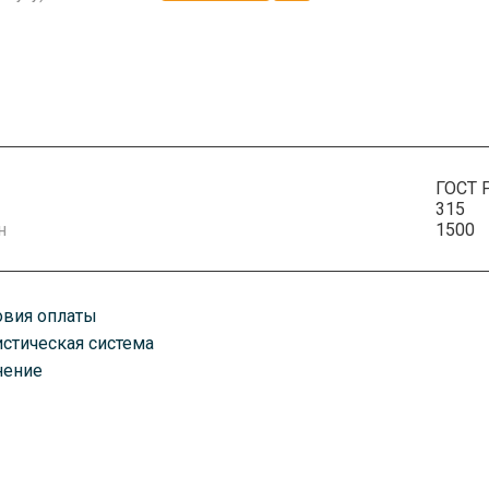
ГОСТ 
315
н
1500
овия оплаты
истическая система
плату можно произвести удобным для вас способом. Есть как нали
нение
казанному вами адресу любым удобным для вас способом. В завис
оставим ваш товар транспортными компаниями, автомобилями, по 
ень оплаты счета. Срок доставки зависит от объема заказа.
руз хранится в постоянно охраняемых помещениях классов А и А+.