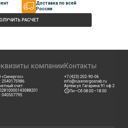
мент
Доставка по всей
России
ОЛУЧИТЬ РАСЧЕТ
еквизиты компании
Контакты
 «Синергос»
+7 (423) 202-90-06
: 2540175986
info@rusenergosnab.ru
четный счет:
Артем ул. Гагарина 91 оф 2
02810000143088201
Пн—Сб 08:00—18:00
: 040507795