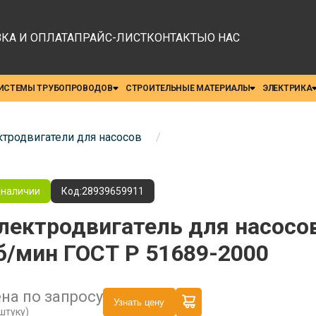
КА И ОПЛАТА
ПРАЙС-ЛИСТ
КОНТАКТЫ
О НАС
ИСТЕМЫ ТРУБОПРОВОДОВ
СТРОИТЕЛЬНЫЕ МАТЕРИАЛЫ
ЭЛЕКТРИКА
тродвигатели для насосов
/
 наличии
Код:
28939659911
лектродвигатель для насосо
б/мин ГОСТ Р 51689-2000
на по запросу
Узнать цену
 штуку)