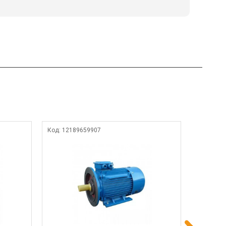
Код:
12189659907
Код:
4962