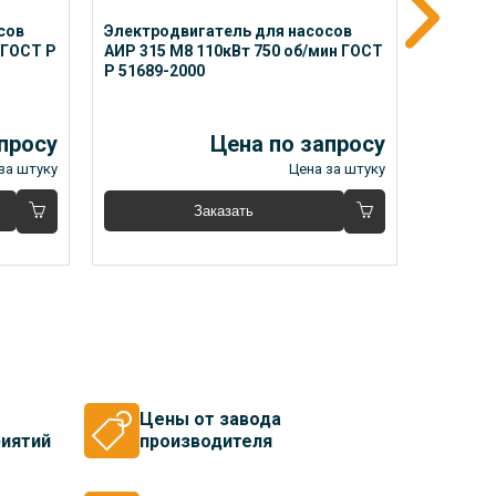
ов 
Электродвигатель для насосов 
Электро
 ГОСТ Р 
АИР 315 М8 110кВт 750 об/мин ГОСТ 
АИР 355 
Р 51689-2000
ГОСТ Р 
просу
Цена по запросу
за штуку
Цена за штуку
Заказать
Цены от завода
иятий
производителя