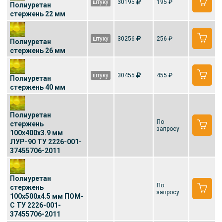
штуку
30195
195 ₽
Полиуретан
стержень 22 мм
штуку
30256
256 ₽
Полиуретан
стержень 26 мм
штуку
30455
455 ₽
Полиуретан
стержень 40 мм
Полиуретан
По
стержень
запросу
100x400x3.9 мм
ЛУР-90 ТУ 2226-001-
37455706-2011
Полиуретан
По
стержень
запросу
100x500x4.5 мм ПОМ-
С ТУ 2226-001-
37455706-2011