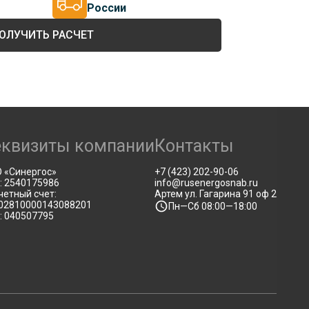
России
ОЛУЧИТЬ РАСЧЕТ
еквизиты компании
Контакты
 «Синергос»
+7 (423) 202-90-06
: 2540175986
info@rusenergosnab.ru
четный счет:
Артем ул. Гагарина 91 оф 2
02810000143088201
Пн—Сб 08:00—18:00
: 040507795