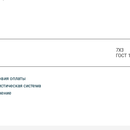
7Х3
ГОСТ 
овия оплаты
истическая система
плату можно произвести удобным для вас способом. Есть как нали
нение
казанному вами адресу любым удобным для вас способом. В завис
оставим ваш товар транспортными компаниями, автомобилями, по 
ень оплаты счета. Срок доставки зависит от объема заказа.
руз хранится в постоянно охраняемых помещениях классов А и А+.