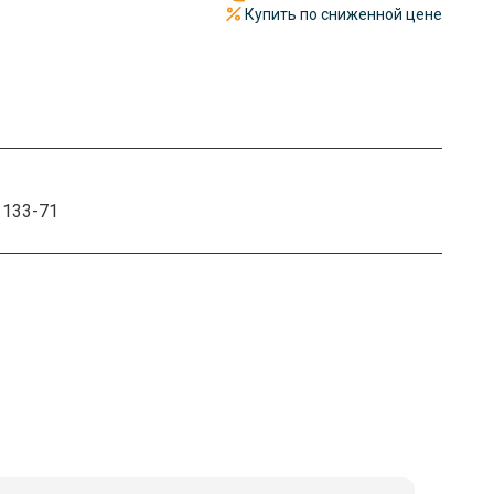
Купить по сниженной цене
1133-71
чный так и безналичный расчет. Документы отправим по
имости от объема предоставляем скидку до 36%.
железной дороге или самолетом. Отгрузка происходит в
 Весь металлопрокат под надежной защитой.