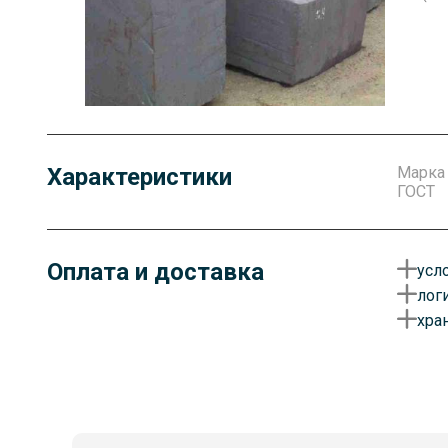
Характеристики
Марка
ГОСТ
Оплата и доставка
усл
лог
О
хра
у
Д
д
Г