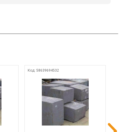
Код:
58639694532
Код:
1854