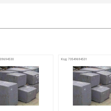
09694530
Код:
73549694531