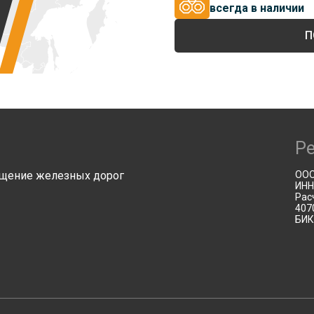
всегда в наличии
П
Р
щение железных дорог
ООО
ИНН
Рас
407
БИК