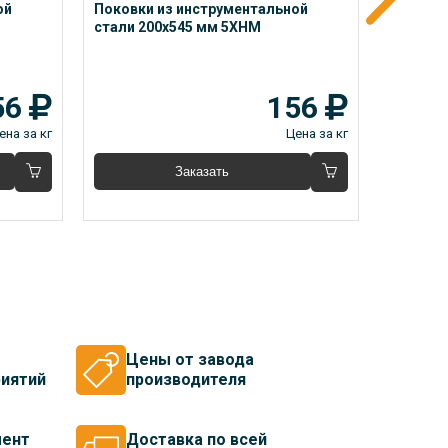
й 
Поковки из инструментальной 
Поковки
стали 200x545 мм 5ХНМ
стали 2
56
156
ена за кг
Цена за кг
Заказать
Цены от завода
иятий
производителя
мент
Доставка по всей