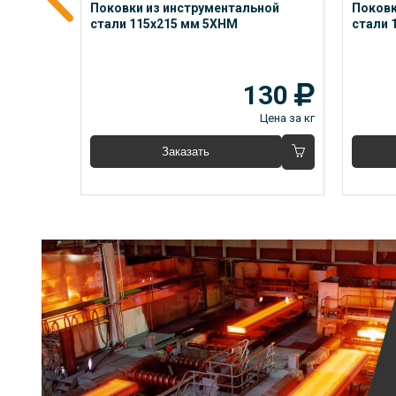
ой 
Поковки из инструментальной 
Поковк
1133-71
стали 115x215 мм 5ХНМ
стали 
78
130
Цена за кг
Цена за кг
Заказать