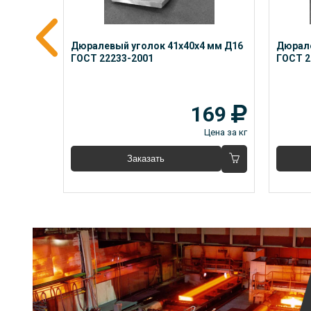
 мм 
Дюралевый уголок 41x40x4 мм Д16 
Дюрале
ГОСТ 22233-2001
ГОСТ 2
23
169
Цена за кг
Цена за кг
Заказать