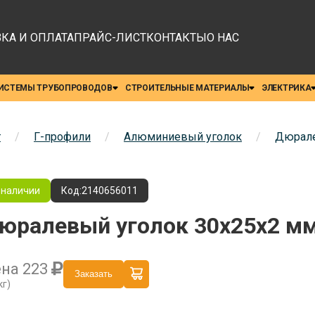
КА И ОПЛАТА
ПРАЙС-ЛИСТ
КОНТАКТЫ
О НАС
ИСТЕМЫ ТРУБОПРОВОДОВ
СТРОИТЕЛЬНЫЕ МАТЕРИАЛЫ
ЭЛЕКТРИКА
т
/
Г-профили
/
Алюминиевый уголок
/
Дюрале
 наличии
Код:
2140656011
юралевый уголок 30x25x2 мм
ена
223
Заказать
кг)