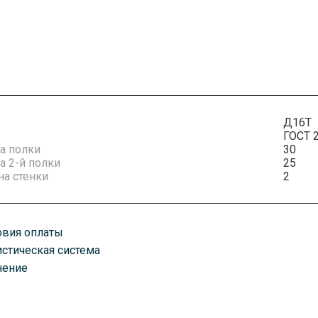
Д16Т
ГОСТ 
а полки
30
 2-й полки
25
а стенки
2
овия оплаты
истическая система
плату можно произвести удобным для вас способом. Есть как нали
нение
казанному вами адресу любым удобным для вас способом. В завис
оставим ваш товар транспортными компаниями, автомобилями, по 
ень оплаты счета. Срок доставки зависит от объема заказа.
руз хранится в постоянно охраняемых помещениях классов А и А+.