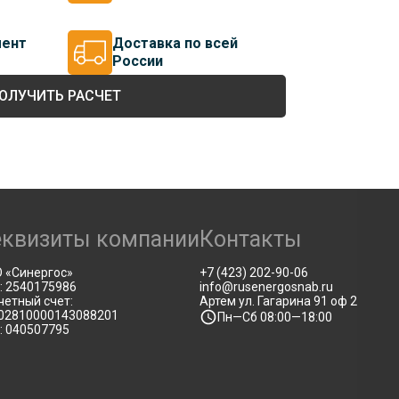
мент
Доставка по всей
России
ОЛУЧИТЬ РАСЧЕТ
еквизиты компании
Контакты
 «Синергос»
+7 (423) 202-90-06
: 2540175986
info@rusenergosnab.ru
четный счет:
Артем ул. Гагарина 91 оф 2
02810000143088201
Пн—Сб 08:00—18:00
: 040507795