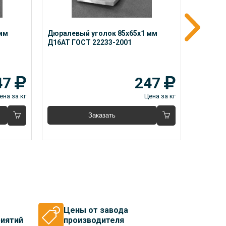
мм 
Дюралевый уголок 85x65x1 мм 
Дюралев
Д16АТ ГОСТ 22233-2001
Д16М ГО
47
247
ена за кг
Цена за кг
Заказать
Цены от завода
иятий
производителя