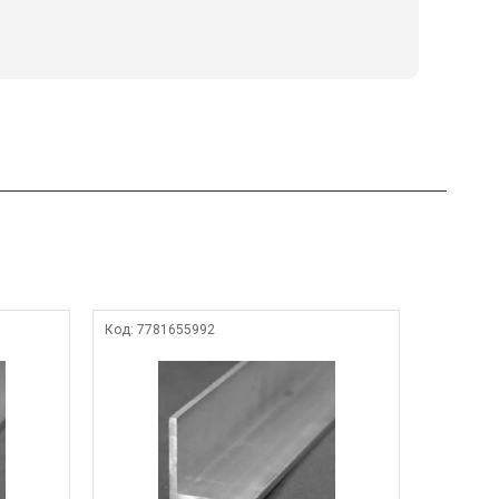
Код:
7781655992
Код:
4703