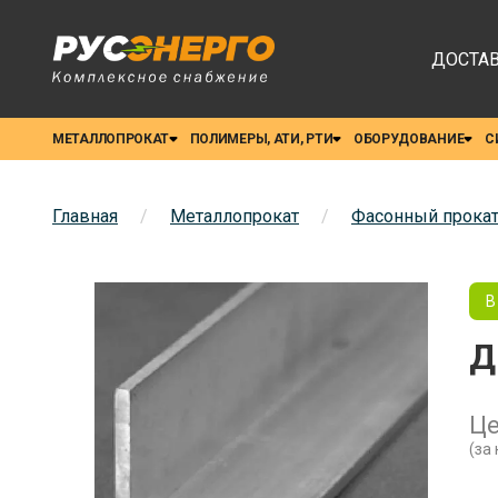
ДОСТАВ
МЕТАЛЛОПРОКАТ
ПОЛИМЕРЫ, АТИ, РТИ
ОБОРУДОВАНИЕ
С
Главная
/
Металлопрокат
/
Фасонный прока
В
Д
Ц
(за 