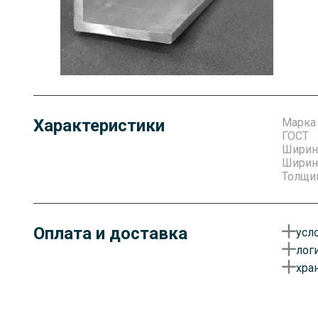
Характеристики
Марка
ГОСТ
Ширин
Ширина
Толщин
Оплата и доставка
усл
лог
О
хра
у
Д
д
Г