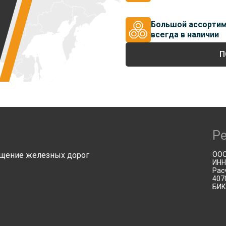
Большой ассорти
всегда в наличии
П
Р
щение железных дорог
ООО
ИНН
Рас
407
БИК