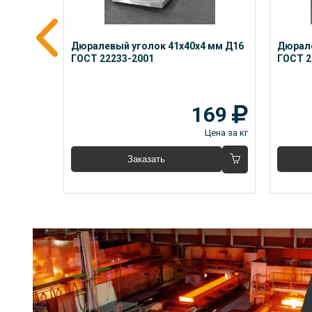
 мм 
Дюралевый уголок 41x40x4 мм Д16 
Дюрале
ГОСТ 22233-2001
ГОСТ 2
23
169
Цена за кг
Цена за кг
Заказать