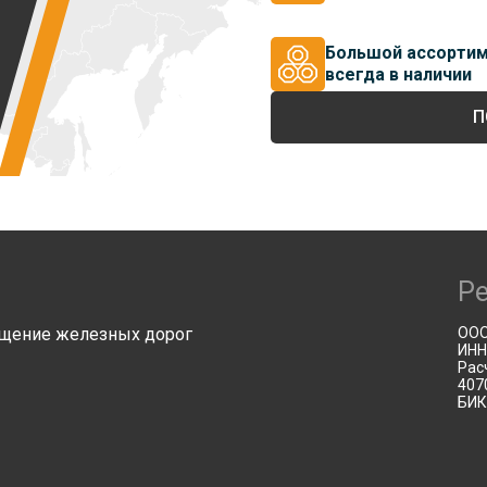
Большой ассорти
всегда в наличии
П
Р
щение железных дорог
ООО
ИНН
Рас
407
БИК