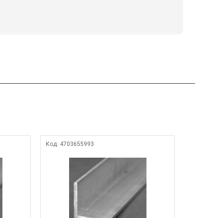
Код:
4703655993
Код:
4264