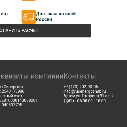
мент
Доставка по всей
России
ОЛУЧИТЬ РАСЧЕТ
еквизиты компании
Контакты
 «Синергос»
+7 (423) 202-90-06
: 2540175986
info@rusenergosnab.ru
четный счет:
Артем ул. Гагарина 91 оф 2
02810000143088201
Пн—Сб 08:00—18:00
: 040507795