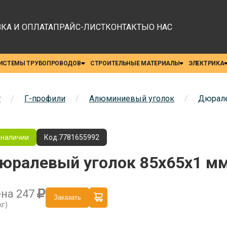
КА И ОПЛАТА
ПРАЙС-ЛИСТ
КОНТАКТЫ
О НАС
ИСТЕМЫ ТРУБОПРОВОДОВ
СТРОИТЕЛЬНЫЕ МАТЕРИАЛЫ
ЭЛЕКТРИКА
т
/
Г-профили
/
Алюминиевый уголок
/
Дюрале
 наличии
Код:
7781655992
юралевый уголок 85x65x1 мм
ена
247
Заказать
кг)