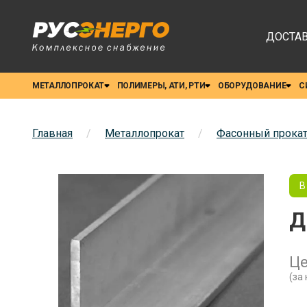
ДОСТАВ
МЕТАЛЛОПРОКАТ
ПОЛИМЕРЫ, АТИ, РТИ
ОБОРУДОВАНИЕ
С
Главная
/
Металлопрокат
/
Фасонный прока
В
Д
Ц
(за 