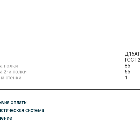
Д16АТ
ГОСТ 
а полки
85
 2-й полки
65
а стенки
1
овия оплаты
истическая система
плату можно произвести удобным для вас способом. Есть как нали
нение
казанному вами адресу любым удобным для вас способом. В завис
оставим ваш товар транспортными компаниями, автомобилями, по 
ень оплаты счета. Срок доставки зависит от объема заказа.
руз хранится в постоянно охраняемых помещениях классов А и А+.