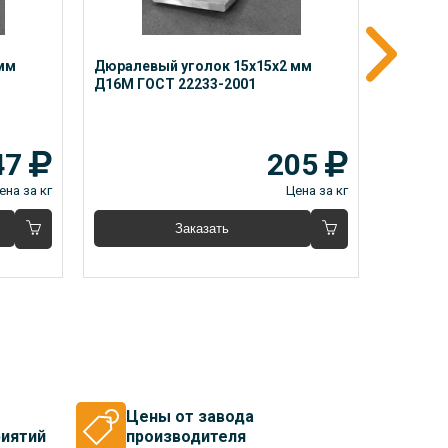
мм 
Дюралевый уголок 15x15x2 мм 
Дюралев
Д16М ГОСТ 22233-2001
Д16М ГО
47
205
ена за кг
Цена за кг
Заказать
Цены от завода
иятий
производителя