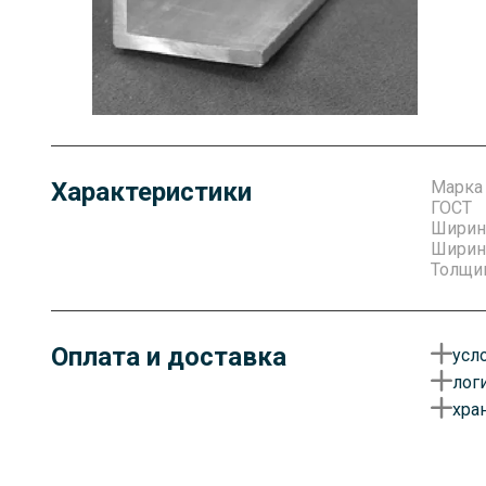
Характеристики
Марка
ГОСТ
Ширин
Ширина
Толщин
Оплата и доставка
усл
лог
О
хра
у
Д
д
Г