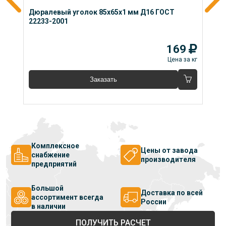
Дюралевый уголок 85x65x1 мм Д16 ГОСТ 
Д
22233-2001
2
169
 кг
Цена за кг
Заказать
Комплексное
Цены от завода
снабжение
производителя
предприятий
Большой
Доставка по всей
ассортимент всегда
России
в наличии
ПОЛУЧИТЬ РАСЧЕТ