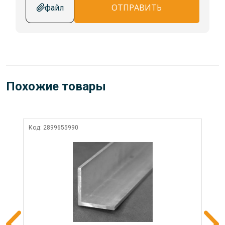
ОТПРАВИТЬ
файл
Похожие товары
Код:
2899655990
Ко