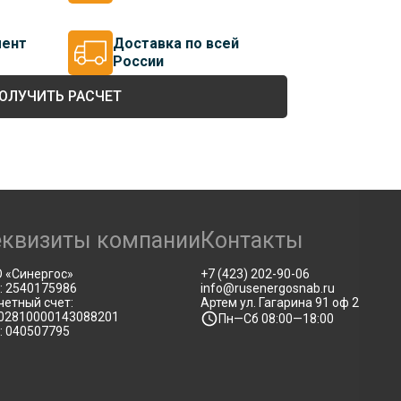
мент
Доставка по всей
России
ОЛУЧИТЬ РАСЧЕТ
еквизиты компании
Контакты
 «Синергос»
+7 (423) 202-90-06
: 2540175986
info@rusenergosnab.ru
четный счет:
Артем ул. Гагарина 91 оф 2
02810000143088201
Пн—Сб 08:00—18:00
: 040507795