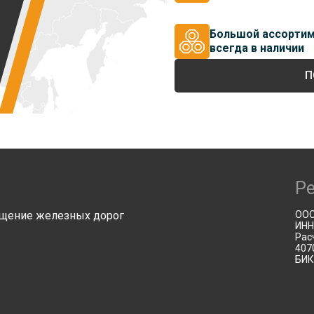
Большой ассорти
всегда в наличии
П
Р
щение железных дорог
ООО
ИНН
Рас
407
БИК