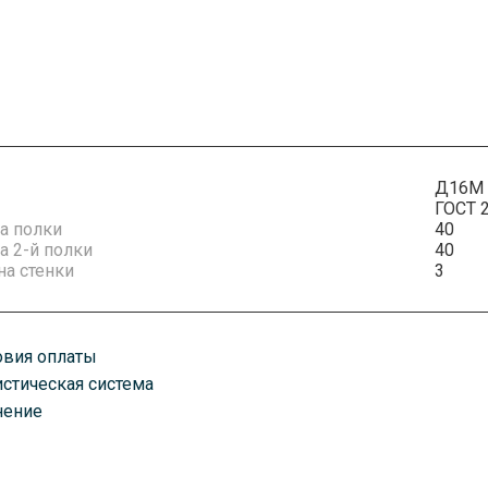
Д16М
ГОСТ 
а полки
40
 2-й полки
40
а стенки
3
овия оплаты
истическая система
плату можно произвести удобным для вас способом. Есть как нали
нение
казанному вами адресу любым удобным для вас способом. В завис
оставим ваш товар транспортными компаниями, автомобилями, по 
ень оплаты счета. Срок доставки зависит от объема заказа.
руз хранится в постоянно охраняемых помещениях классов А и А+.