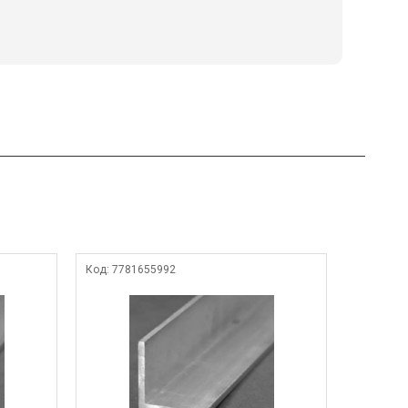
Код:
7781655992
Код:
4703