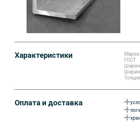
Характеристики
Марка
ГОСТ
Ширин
Ширина
Толщин
Оплата и доставка
усл
лог
О
хра
у
Д
д
Г