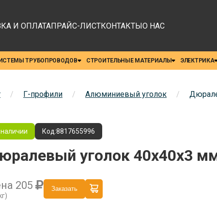
КА И ОПЛАТА
ПРАЙС-ЛИСТ
КОНТАКТЫ
О НАС
ИСТЕМЫ ТРУБОПРОВОДОВ
СТРОИТЕЛЬНЫЕ МАТЕРИАЛЫ
ЭЛЕКТРИКА
т
/
Г-профили
/
Алюминиевый уголок
/
Дюрале
 наличии
Код:
8817655996
юралевый уголок 40x40x3 м
ена
205
Заказать
кг)