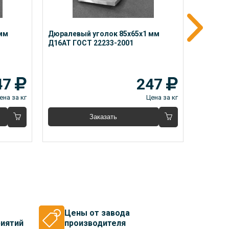
мм 
Дюралевый уголок 85x65x1 мм 
Дюралев
Д16АТ ГОСТ 22233-2001
Д16М ГО
47
247
ена за кг
Цена за кг
Заказать
Цены от завода
иятий
производителя