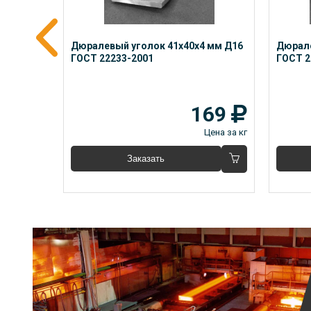
 мм 
Дюралевый уголок 41x40x4 мм Д16 
Дюрале
ГОСТ 22233-2001
ГОСТ 2
23
169
Цена за кг
Цена за кг
Заказать