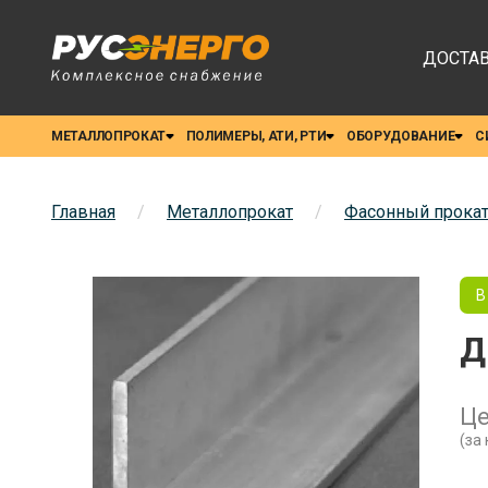
ДОСТАВ
МЕТАЛЛОПРОКАТ
ПОЛИМЕРЫ, АТИ, РТИ
ОБОРУДОВАНИЕ
С
Главная
/
Металлопрокат
/
Фасонный прока
В
Д
Ц
(за 