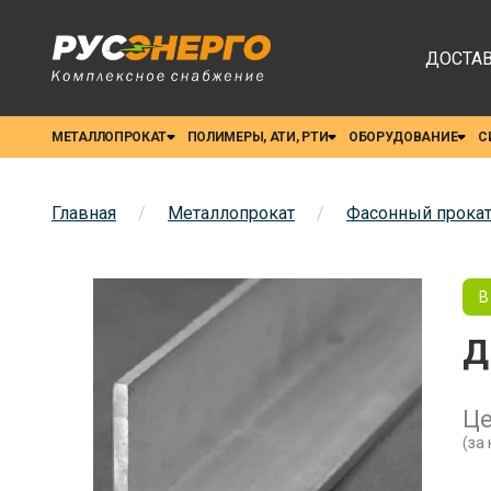
ДОСТАВ
МЕТАЛЛОПРОКАТ
ПОЛИМЕРЫ, АТИ, РТИ
ОБОРУДОВАНИЕ
С
Главная
/
Металлопрокат
/
Фасонный прока
В
Д
Ц
(за 