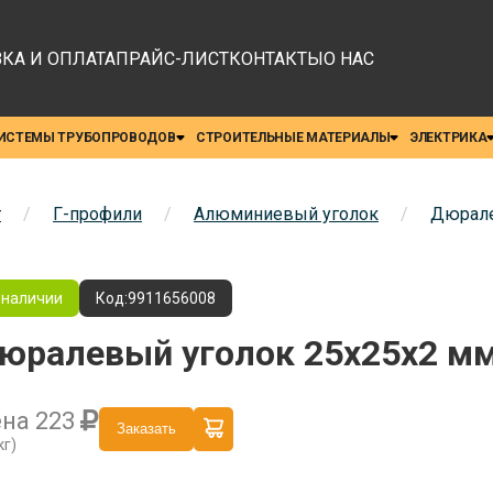
КА И ОПЛАТА
ПРАЙС-ЛИСТ
КОНТАКТЫ
О НАС
ИСТЕМЫ ТРУБОПРОВОДОВ
СТРОИТЕЛЬНЫЕ МАТЕРИАЛЫ
ЭЛЕКТРИКА
т
/
Г-профили
/
Алюминиевый уголок
/
Дюрале
 наличии
Код:
9911656008
юралевый уголок 25x25x2 мм
ена
223
Заказать
кг)