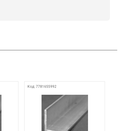
Код:
7781655992
Код:
4703