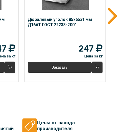
мм 
Дюралевый уголок 85x65x1 мм 
Дюралев
Д16АТ ГОСТ 22233-2001
Д16М ГО
47
247
ена за кг
Цена за кг
Заказать
Цены от завода
иятий
производителя