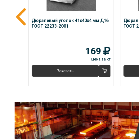
 мм 
Дюралевый уголок 41x40x4 мм Д16 
Дюрале
ГОСТ 22233-2001
ГОСТ 2
23
169
Цена за кг
Цена за кг
Заказать