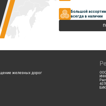
Большой ассорти
всегда в наличии
П
Р
щение железных дорог
ООО
ИНН
Рас
407
БИК