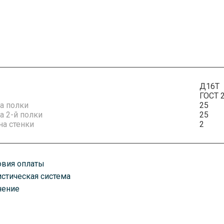
Д16Т
ГОСТ 
а полки
25
 2-й полки
25
а стенки
2
овия оплаты
истическая система
плату можно произвести удобным для вас способом. Есть как нали
нение
казанному вами адресу любым удобным для вас способом. В завис
оставим ваш товар транспортными компаниями, автомобилями, по 
ень оплаты счета. Срок доставки зависит от объема заказа.
руз хранится в постоянно охраняемых помещениях классов А и А+.