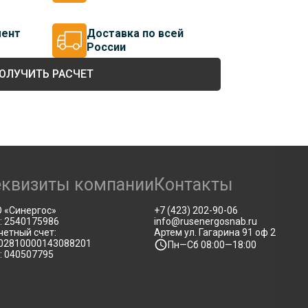
мент
Доставка по всей
России
ОЛУЧИТЬ РАСЧЕТ
еквизиты компании
Контакты
 «Синергос»
+7 (423) 202-90-06
: 2540175986
info@rusenergosnab.ru
четный счет:
Артем ул. Гагарина 91 оф 2
02810000143088201
Пн—Сб 08:00—18:00
: 040507795