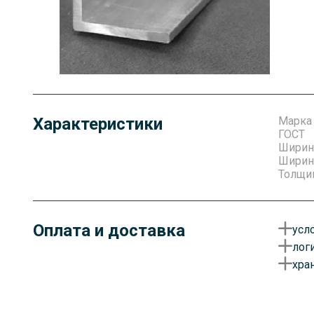
Характеристики
Марка
ГОСТ
Ширин
Ширина
Толщин
Оплата и доставка
усл
лог
О
хра
у
Д
д
Г