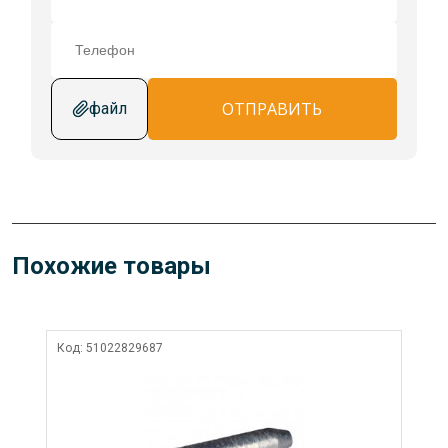
ОТПРАВИТЬ
файл
Похожие товары
Код:
51022829687
Ко