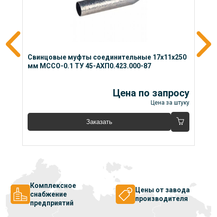
0 
Свинцовые муфты соединительные 17x11x250 
С
мм МССО-0.1 ТУ 45-АХП0.423.000-87
м
су
Цена по запросу
уку
Цена за штуку
Заказать
Комплексное
Цены от завода
снабжение
производителя
предприятий