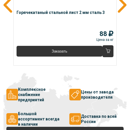
Горячекатаный стальной лист 2 мм сталь 3
Го
88
 кг
Цена за кг
Заказать
Комплексное
Цены от завода
снабжение
производителя
предприятий
Большой
Доставка по всей
ассортимент всегда
России
в наличии