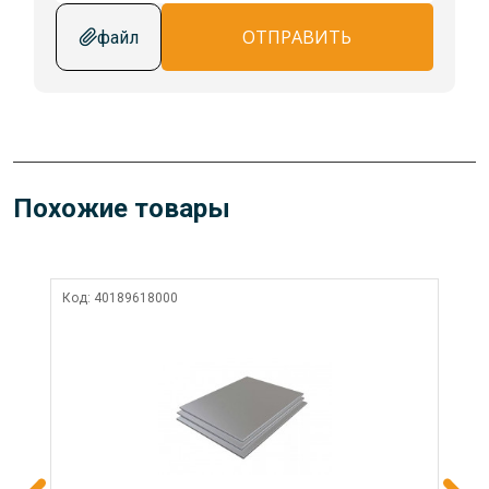
ОТПРАВИТЬ
файл
Похожие товары
Код:
40189618000
Ко