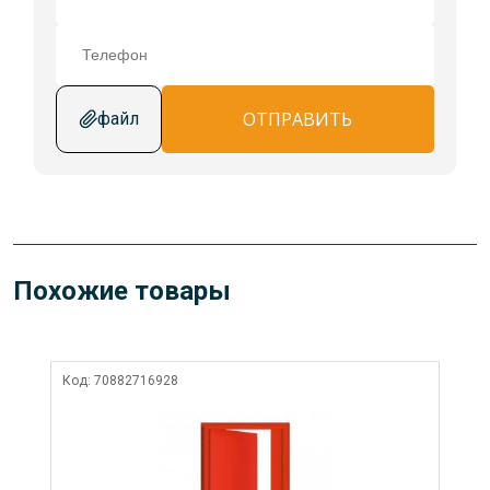
ОТПРАВИТЬ
файл
Похожие товары
Код:
70882716928
Ко