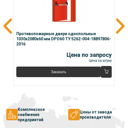
Противопожарные двери однопольные 
П
4
1030x2080x60 мм DPO60 ТУ 5262-004-18897806-
1
2016
2
су
Цена по запросу
уку
Цена за штуку
Заказать
Комплексное
Цены от завода
снабжение
производителя
предприятий