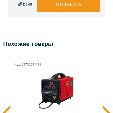
ОТПРАВИТЬ
файл
Похожие товары
Код:
65752051196
Ко