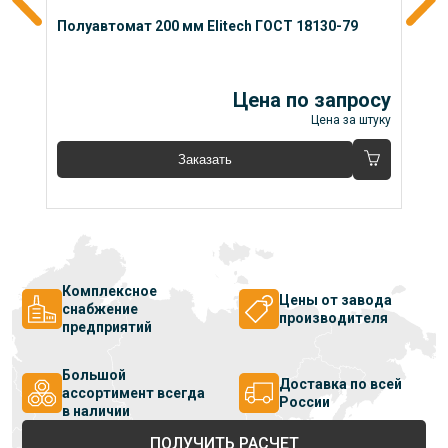
Полуавтомат 200 мм Elitech ГОСТ 18130-79
П
су
Цена по запросу
уку
Цена за штуку
Заказать
Комплексное
Цены от завода
снабжение
производителя
предприятий
Большой
Доставка по всей
ассортимент всегда
России
в наличии
ПОЛУЧИТЬ РАСЧЕТ