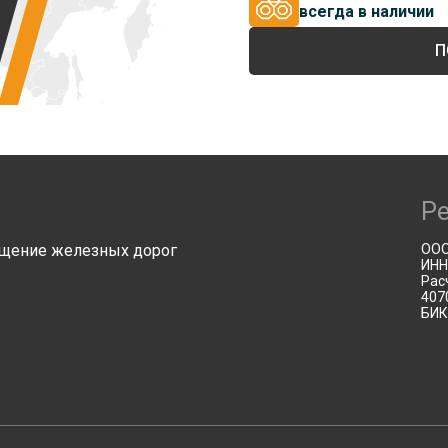
всегда в наличии
П
Р
щение железных дорог
ООО
ИНН
Рас
407
БИК