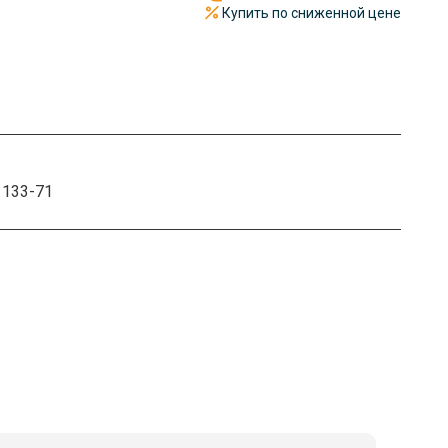
Купить по сниженной цене
1133-71
чный так и безналичный расчет. Документы отправим по
имости от объема предоставляем скидку до 36%.
железной дороге или самолетом. Отгрузка происходит в
 Весь металлопрокат под надежной защитой.