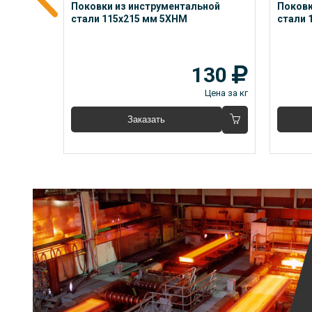
ой 
Поковки из инструментальной 
Поковк
1133-71
стали 115x215 мм 5ХНМ
стали 
78
130
Цена за кг
Цена за кг
Заказать