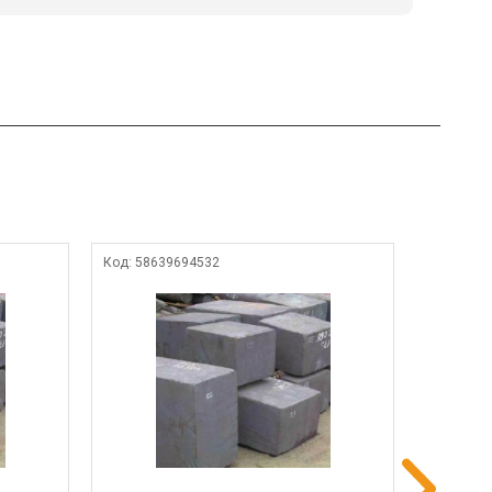
Код:
58639694532
Код:
1854