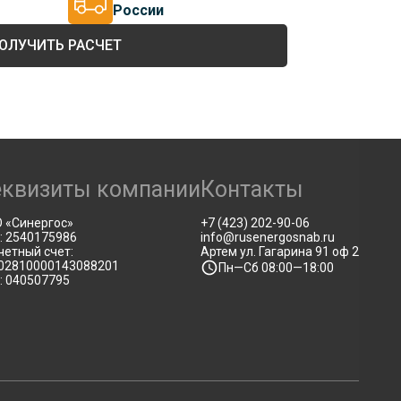
России
ОЛУЧИТЬ РАСЧЕТ
еквизиты компании
Контакты
 «Синергос»
+7 (423) 202-90-06
: 2540175986
info@rusenergosnab.ru
четный счет:
Артем ул. Гагарина 91 оф 2
02810000143088201
Пн—Сб 08:00—18:00
: 040507795