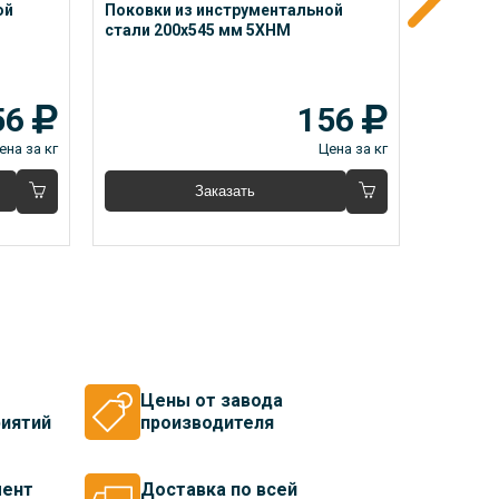
й 
Поковки из инструментальной 
Поковки
стали 200x545 мм 5ХНМ
стали 2
56
156
ена за кг
Цена за кг
Заказать
Цены от завода
иятий
производителя
мент
Доставка по всей