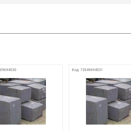
09694530
Код:
73549694531