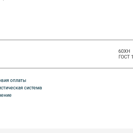
60ХН
ГОСТ 
овия оплаты
истическая система
плату можно произвести удобным для вас способом. Есть как нали
нение
казанному вами адресу любым удобным для вас способом. В завис
оставим ваш товар транспортными компаниями, автомобилями, по 
ень оплаты счета. Срок доставки зависит от объема заказа.
руз хранится в постоянно охраняемых помещениях классов А и А+.