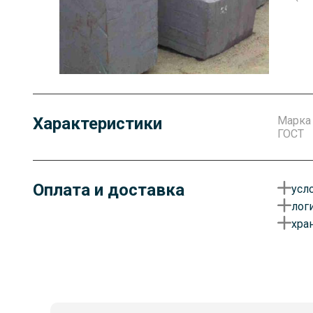
Характеристики
Марка
ГОСТ
Оплата и доставка
усл
лог
О
хра
у
Д
д
Г