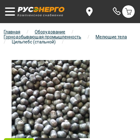
Главная
/
Оборудование
/
Горнодобывающая промышленность
/
Мелющие тела
/
Цильпебс (стальной)
/