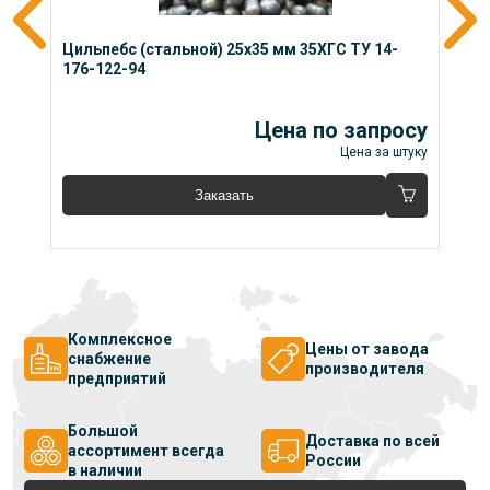
6-
Цильпебс (стальной) 25x35 мм 35ХГС ТУ 14-
Ци
176-122-94
1
Цена по запросу
 кг
Цена за штуку
Заказать
Комплексное
Цены от завода
снабжение
производителя
предприятий
Большой
Доставка по всей
ассортимент всегда
России
в наличии