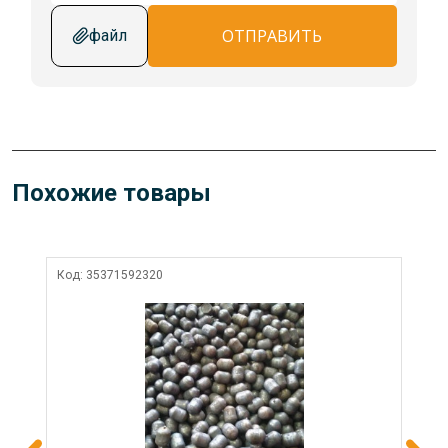
ОТПРАВИТЬ
файл
Похожие товары
Код:
35371592320
Ко